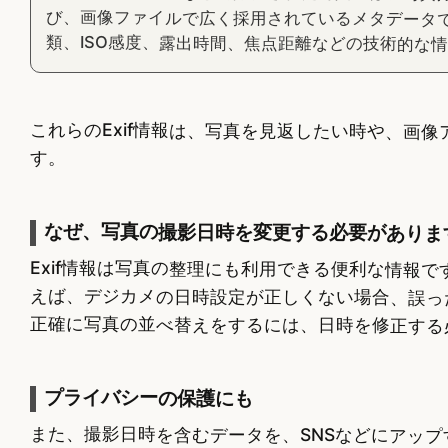
び、画像ファイルで広く採用されているメタデータです
類、ISO感度、露出時間、焦点距離などの技術的な
これらのExif情報は、写真を見返したい時や、画
す。
なぜ、写真の撮影日時を変更する必要がありま
Exif情報は写真の整理にも利用できる便利な情報
えば、デジカメの日時設定が正しくない場合、誤っ
正確に写真の並べ替えをするには、日時を修正する
プライバシーの保護にも
また、撮影日時を含むデータを、SNSなどにアップ