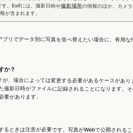
。Exifには、撮影日時や
撮影場所
の情報のほか、カメラ
情報が含まれます。
像アプリでデータ別に写真を並べ替えたい場合に、有用な
すか？
ですが、場合によっては変更する必要があるケースがあり
た撮影日時がファイルに記録されることになります。そ
必要があります。
するときは注意が必要です。写真がWebで公開される