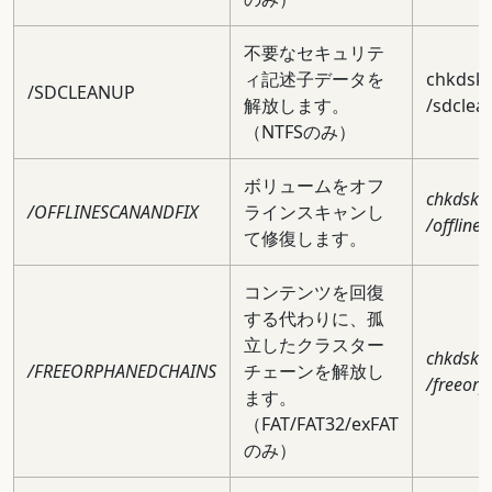
不要なセキュリテ
ィ記述子データを
chkdsk 
/SDCLEANUP
解放します。
/sdclea
（NTFSのみ）
ボリュームをオフ
chkdsk c
/OFFLINESCANANDFIX
ラインスキャンし
/offline
て修復します。
コンテンツを回復
する代わりに、孤
立したクラスター
chkdsk c
/FREEORPHANEDCHAINS
チェーンを解放し
/freeor
ます。
（FAT/FAT32/exFAT
のみ）