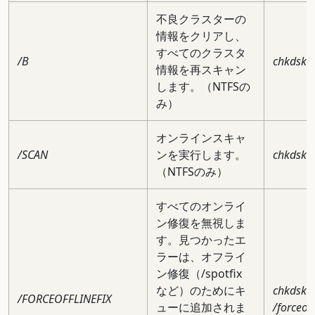
不良クラスターの
情報をクリアし、
すべてのクラスタ
/B
chkdsk c
情報を再スキャン
します。（NTFSの
み）
オンラインスキャ
/SCAN
ンを実行します。
chkdsk c
（NTFSのみ）
すべてのオンライ
ン修復を無視しま
す。見つかったエ
ラーは、オフライ
ン修復（/spotfix
など）のためにキ
chkdsk c
/FORCEOFFLINEFIX
ューに追加されま
/forceoff