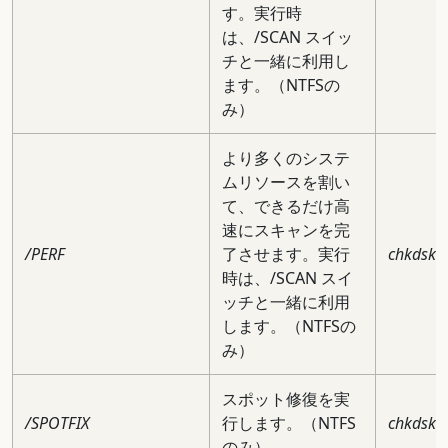
す。実行時
は、/SCAN スイッ
チと一緒に利用し
ます。（NTFSの
み）
より多くのシステ
ムリソースを割い
て、できるだけ高
速にスキャンを完
/PERF
了させます。実行
chkdsk c
時は、/SCAN スイ
ッチと一緒に利用
します。（NTFSの
み）
スポット修復を実
/SPOTFIX
行します。（NTFS
chkdsk c:
のみ）