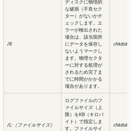
ディスクに物理的
な破損（不良セク
ター）がないかチ
ェックします。エ
ラーが検出された
場合は、該当箇所
/R
にデータを保存し
chkdsk c:
ないようマークし
ます。物理セクタ
ーに対する処理が
されるため完了ま
でに時間がかかる
場合があります。
ログファイルのフ
ァイルサイズ（上
限）をKB（キロバ
イト）で指定しま
/L:（ファイルサイズ）
chkdsk 
す。ファイルサイ