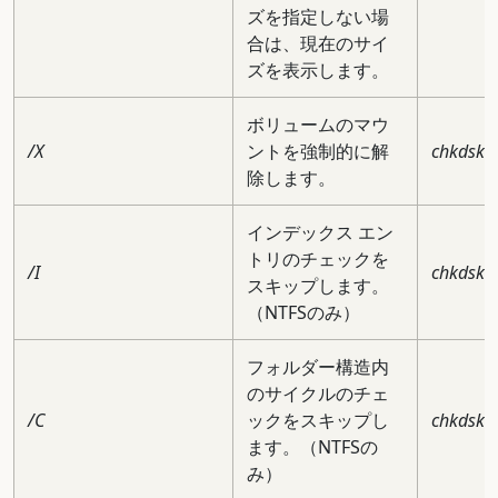
ズを指定しない場
合は、現在のサイ
ズを表示します。
ボリュームのマウ
/X
ントを強制的に解
chkdsk c
除します。
インデックス エン
トリのチェックを
/I
chkdsk c:
スキップします。
（NTFSのみ）
フォルダー構造内
のサイクルのチェ
/C
ックをスキップし
chkdsk c:
ます。（NTFSの
み）