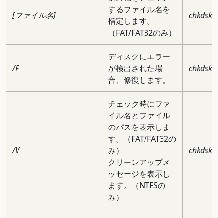
するファイル名を
[ファイル名]
chkdsk c:
指定します。
（FAT/FAT32のみ）
ディスクにエラー
/F
が検出された場
chkdsk c:
合、修復します。
チェック時にファ
イル名とファイル
のパスを表示しま
す。（FAT/FAT32の
/V
み）
chkdsk c:
クリーンアップメ
ッセージを表示し
ます。（NTFSの
み）